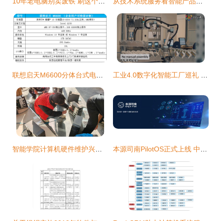
10年老电脑别卖废铁 刷这个极简系统，开机5秒丝滑胜过Win10
从技术系统服务看智能产品的本质 操作、感知与融合
联想启天M6600分体台式电脑 赋能计算机系统服务的全能基石
工业4.0数字化智能工厂巡礼 智能电表自动化生产的未来之路
智能学院计算机硬件维护兴趣小组志愿者赴汽车馆开展电脑维护专项服务
本源司南PilotOS正式上线 中国首款量子计算机操作系统开启新纪元