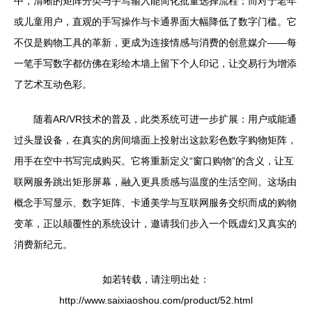
中，清晰的矩阵分类与手写输入能简化批量选择流程；而对于老年
或儿童用户，直观的手写操作与卡通界面大幅降低了数字门槛。它
不仅是购物工具的革新，更成为连接情感与消费的创意媒介——每
一笔手写数字都仿佛在彩绘木墙上留下个人印记，让交易行为增添
了艺术互动色彩。
随着AR/VR技术的普及，此类系统可进一步扩展：用户或能通
过头显设备，在真实的房间墙面上投射出这款彩色数字购物矩阵，
用手在空中书写完成购买。它将重新定义“窗口购物”的含义，让互
联网服务跳出矩形屏幕，融入更具质感与温度的生活空间。这场由
概念手写显示、数字矩阵、卡通美学与互联网服务交织而成的购物
变革，正以颠覆性的系统设计，邀请我们步入一个既虚幻又真实的
消费新纪元。
如若转载，请注明出处：
http://www.saixiaoshou.com/product/52.html